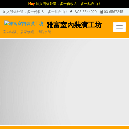
加入熊貓外送，多一份收入，多一點自由！
加入熊貓外送，多一份收入，多一點自由！
03-5544029
03-6567245
雅富室內裝潢工坊
T
室內裝潢、居家修繕、清洗水管
o
g
g
l
e
n
a
v
i
g
a
t
i
o
n