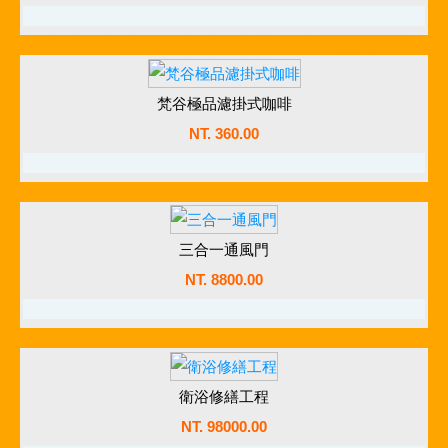
怡心牌 EL-356 電能熱水器
(直掛式)
梵谷極品濾掛式咖啡
NT. 12600.00
NT. 360.00
前往訂購
梵谷極品濾掛式咖啡
NT. 360.00
三合一通風門
前往訂購
NT. 8800.00
三合一通風門
NT. 8800.00
衛浴修繕工程
前往訂購
NT. 98000.00