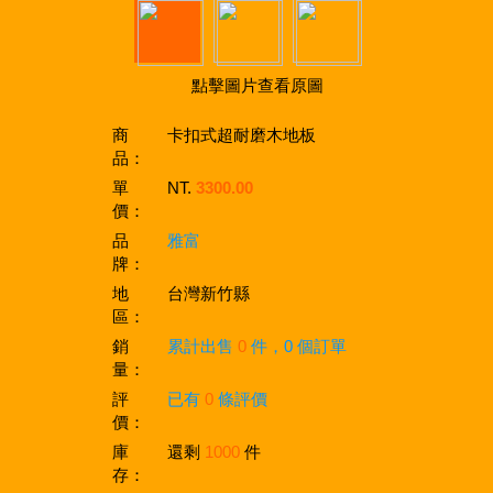
點擊圖片查看原圖
商
卡扣式超耐磨木地板
品：
單
NT.
3300.00
價：
品
雅富
牌：
地
台灣新竹縣
區：
銷
累計出售
0
件，0 個訂單
量：
評
已有
0
條評價
價：
庫
還剩
1000
件
存：