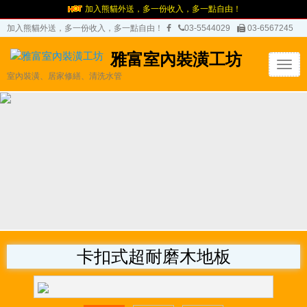
加入熊貓外送，多一份收入，多一點自由！
加入熊貓外送，多一份收入，多一點自由！
03-5544029
03-6567245
雅富室內裝潢工坊
T
室內裝潢、居家修繕、清洗水管
o
g
g
l
e
n
a
v
i
g
a
t
卡扣式超耐磨木地板
i
o
n