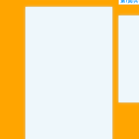
第
1
頁/共