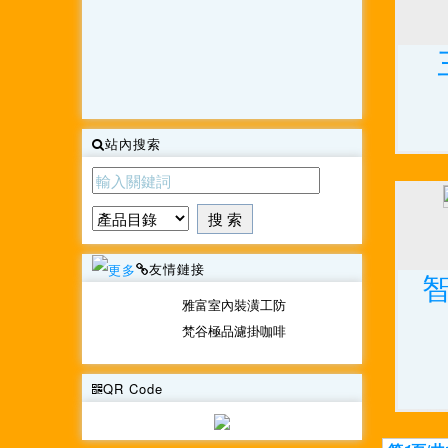
站內搜索
友情鏈接
雅富室內裝潢工防
梵谷極品濾掛咖啡
QR Code