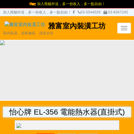
加入熊貓外送，多一份收入，多一點自由！
加入熊貓外送，多一份收入，多一點自由！
03-5544029
03-6567245
雅富室內裝潢工坊
T
室內裝潢、居家修繕、清洗水管
o
g
g
l
e
n
a
v
i
g
a
t
怡心牌 EL-356 電能熱水器(直掛式)
i
o
n