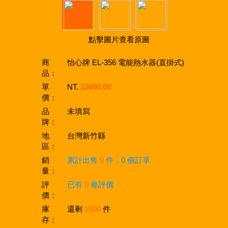
點擊圖片查看原圖
商
怡心牌 EL-356 電能熱水器(直掛式)
品：
單
NT.
12600.00
價：
品
未填寫
牌：
地
台灣新竹縣
區：
銷
累計出售
0
件，0 個訂單
量：
評
已有
0
條評價
價：
庫
還剩
1000
件
存：